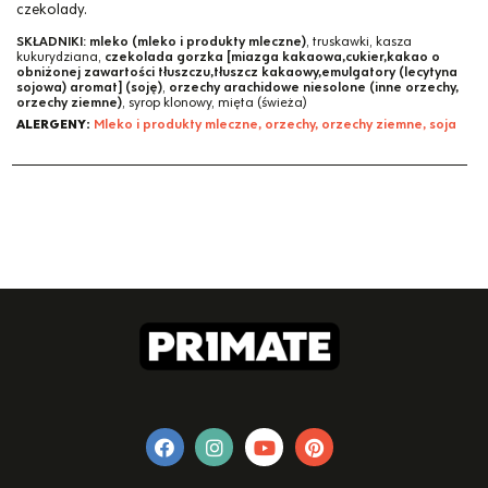
czekolady.
SKŁADNIKI:
mleko (mleko i produkty mleczne)
, truskawki, kasza
kukurydziana,
czekolada gorzka [miazga kakaowa,cukier,kakao o
obniżonej zawartości tłuszczu,tłuszcz kakaowy,emulgatory (lecytyna
sojowa) aromat] (soję)
,
orzechy arachidowe niesolone (inne orzechy,
orzechy ziemne)
, syrop klonowy, mięta (świeża)
ALERGENY:
Mleko i produkty mleczne, orzechy, orzechy ziemne, soja