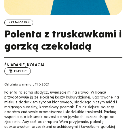
KATALOG DAŃ
Polenta z truskawkami i
gorzką czekoladą
ŚNIADANIE, KOLACJA
ELASTIC
Ostatnio w menu:
,
11.6.2021
Polenta to sama słodycz, uwierzcie mi na słowo. W końcu
przygotowuję ją ze złocistej kaszy kukurydzianej, ugotowanej na
mleku z dodatkiem syropu klonowego, słodkiego niczym miód i
mającego subtelny, karmelowy posmak. Do dzisiejszej polenty
dodałem cudownie aromatyczne i słodziutkie truskawki. Pachną
wspaniale, a ich smak pozostaje na językach jeszcze długo po
zjedzeniu. Aby coś pochrupało Wam przyjemnie, polentę
udekorowałem orzeszkami arachidowymi i kawałkami gorzkiej