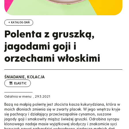
KATALOG DAŃ
Polenta z gruszką,
jagodami goji i
orzechami włoskimi
ŚNIADANIE, KOLACJA
ELASTIC
Ostatnio w menu:
,
29.3.2021
Bazą na małpią polentę jest złocista kasza kukurydziana, która w
moich dłoniach zmienia się w zwarty placek. W jego wnętrzu kryje
się pachnący i działający przeciwzapalnie cynamon, suszone
jagody goji i smakowity miąższ świeżej gruszki. Odrobina syropu
klonowego nadaje masie wyjątkowej słodyczy i znakomicie syci
brzuszek nawet najbardziej wybrednego zjadacza małpich dań.