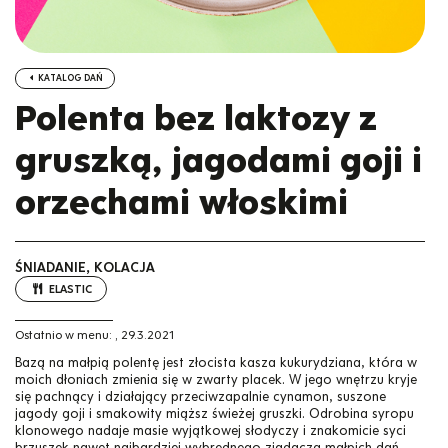
KATALOG DAŃ
Polenta bez laktozy z
gruszką, jagodami goji i
orzechami włoskimi
ŚNIADANIE, KOLACJA
ELASTIC
Ostatnio w menu:
,
29.3.2021
Bazą na małpią polentę jest złocista kasza kukurydziana, która w
moich dłoniach zmienia się w zwarty placek. W jego wnętrzu kryje
się pachnący i działający przeciwzapalnie cynamon, suszone
jagody goji i smakowity miąższ świeżej gruszki. Odrobina syropu
klonowego nadaje masie wyjątkowej słodyczy i znakomicie syci
brzuszek nawet najbardziej wybrednego zjadacza małpich dań.