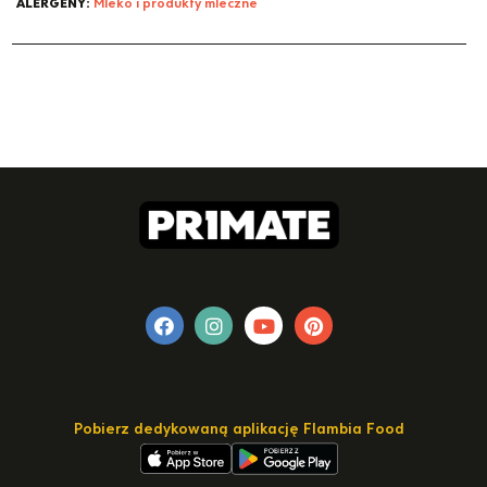
ALERGENY:
Mleko i produkty mleczne
Pobierz dedykowaną aplikację Flambia Food