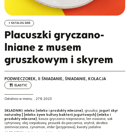
KATALOG DAŃ
Placuszki gryczano-
lniane z musem
gruszkowym i skyrem
PODWIECZOREK, II ŚNIADANIE, ŚNIADANIE, KOLACJA
ELASTIC
Ostatnio w menu:
,
27.8.2023
SKŁADNIKI:
mleko (mleko i produkty mleczne)
, gruszka,
jogurt skyr
naturalny [ [mleko żywe kultury bakterii jogurtowych] (mleko i
produkty mleczne)
, kasza gryczana nieprażona, len nasiona, sok
cytrynowy, olej rzepakowy, proszek do pieczenia, erytrol, skrobia
ziemniaczana, cynamon, imbir (przyprawa), kwiaty jadalne