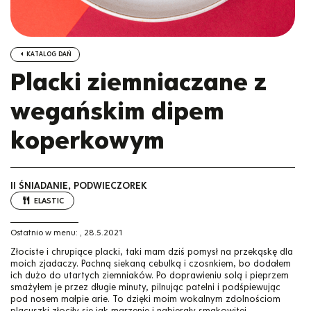
KATALOG DAŃ
Placki ziemniaczane z
wegańskim dipem
koperkowym
II ŚNIADANIE, PODWIECZOREK
ELASTIC
Ostatnio w menu:
,
28.5.2021
Złociste i chrupiące placki, taki mam dziś pomysł na przekąskę dla
moich zjadaczy. Pachną siekaną cebulką i czosnkiem, bo dodałem
ich dużo do utartych ziemniaków. Po doprawieniu solą i pieprzem
smażyłem je przez długie minuty, pilnując patelni i podśpiewując
pod nosem małpie arie. To dzięki moim wokalnym zdolnościom
placuszki złociły się jak marzenie i nabierały smakowitej