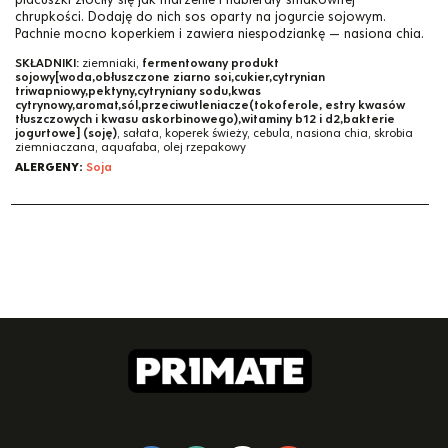
chrupkości. Dodaję do nich sos oparty na jogurcie sojowym.
Pachnie mocno koperkiem i zawiera niespodziankę — nasiona chia.
SKŁADNIKI:
ziemniaki,
fermentowany produkt
sojowy[woda,obłuszczone ziarno soi,cukier,cytrynian
triwapniowy,pektyny,cytryniany sodu,kwas
cytrynowy,aromat,sól,przeciwutleniacze(tokoferole, estry kwasów
tłuszczowych i kwasu askorbinowego),witaminy b12 i d2,bakterie
jogurtowe] (soję)
, sałata, koperek świeży, cebula, nasiona chia, skrobia
ziemniaczana, aquafaba, olej rzepakowy
ALERGENY:
Soja