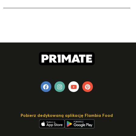
Pobierz dedykowaną aplikację Flambia Food