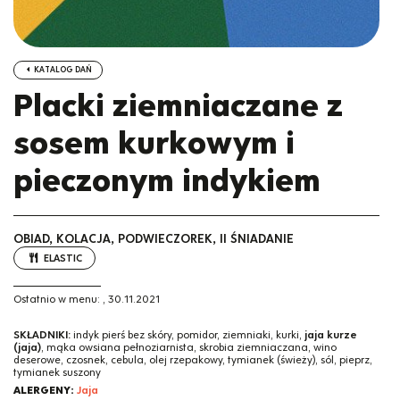
KATALOG DAŃ
Placki ziemniaczane z
sosem kurkowym i
pieczonym indykiem
OBIAD, KOLACJA, PODWIECZOREK, II ŚNIADANIE
ELASTIC
Ostatnio w menu:
,
30.11.2021
SKŁADNIKI:
indyk pierś bez skóry, pomidor, ziemniaki, kurki,
jaja kurze
(jaja)
, mąka owsiana pełnoziarnista, skrobia ziemniaczana, wino
deserowe, czosnek, cebula, olej rzepakowy, tymianek (świeży), sól, pieprz,
tymianek suszony
ALERGENY:
Jaja