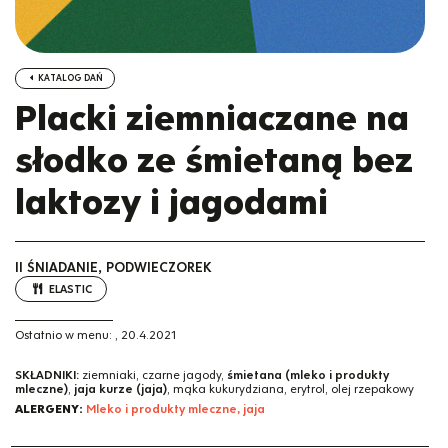
KATALOG DAŃ
Placki ziemniaczane na
słodko ze śmietaną bez
laktozy i jagodami
II ŚNIADANIE, PODWIECZOREK
ELASTIC
Ostatnio w menu:
,
20.4.2021
SKŁADNIKI:
ziemniaki, czarne jagody,
śmietana (mleko i produkty
mleczne)
,
jaja kurze (jaja)
, mąka kukurydziana, erytrol, olej rzepakowy
ALERGENY:
Mleko i produkty mleczne, jaja