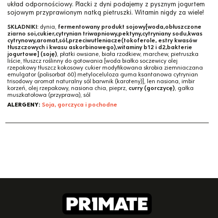
układ odpornościowy. Placki z dyni podajemy z pysznym jogurtem
sojowym przyprawionym natką pietruszki. Witamin nigdy za wiele!
SKŁADNIKI:
dynia,
fermentowany produkt sojowy[woda,obłuszczone
ziarno soi,cukier,cytrynian triwapniowy,pektyny,cytryniany sodu,kwas
cytrynowy,aromat,sól,przeciwutleniacze(tokoferole, estry kwasów
tłuszczowych i kwasu askorbinowego),witaminy b12 i d2,bakterie
jogurtowe] (soję)
, płatki owsiane, biała rzodkiew, marchew, pietruszka
liście, tłuszcz roślinny do gotowania [woda białko soczewicy olej
rzepakowy tłuszcz kokosowy cukier modyfikowana skrobia ziemniaczana
emulgator (polisorbat 60) metyloceluloza guma ksantanowa cytrynian
trisodowy aromat naturalny sól barwnik (karoteny)], len nasiona, imbir
korzeń, olej rzepakowy, nasiona chia, pieprz,
curry (gorczycę)
, gałka
muszkatołowa (przyprawa), sól
ALERGENY:
Soja, gorczyca i pochodne