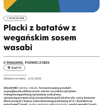
KATALOG DAŃ
Placki z batatów z
wegańskim sosem
wasabi
II ŚNIADANIE, PODWIECZOREK
ELASTIC
Ostatnio w menu:
,
6.12.2020
SKŁADNIKI:
bataty, cebula,
fermentowany produkt
sojowy[woda,obłuszczone ziarno soi,cukier,cytrynian
triwapniowy,pektyny,cytryniany sodu,kwas
cytrynowy,aromat,sól,przeciwutleniacze(tokoferole, estry kwasów
tłuszczowych i kwasu askorbinowego),witaminy b12 i d2,bakterie
jogurtowe] (soję)
, mąka owsiana pełnoziarnista,
pasta wasabi (soję)
,