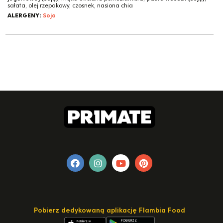
sałata, olej rzepakowy, czosnek, nasiona chia
ALERGENY:
Soja
Pobierz dedykowaną aplikację Flambia Food