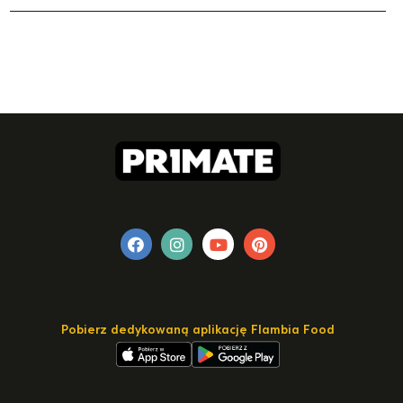
Pobierz dedykowaną aplikację Flambia Food