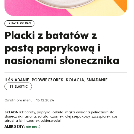
KATALOG DAŃ
Placki z batatów z
pastą paprykową i
nasionami słonecznika
II ŚNIADANIE, PODWIECZOREK, KOLACJA, ŚNIADANIE
ELASTIC
Ostatnio w menu:
,
15.12.2024
SKŁADNIKI:
bataty, papryka, cebula, mąka owsiana pełnoziarnista,
słonecznik nasiona, sałata, czosnek, olej rzepakowy, szczypiorek, sos
sriracha [chil czosnek,cukier,woda]
ALERGENY:
nie ma :)