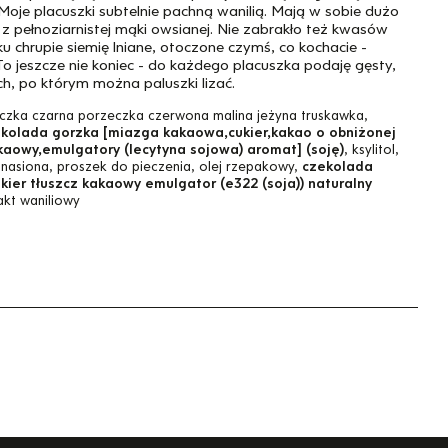
 Moje placuszki subtelnie pachną wanilią. Mają w sobie dużo
z pełnoziarnistej mąki owsianej. Nie zabrakło też kwasów
hrupie siemię lniane, otoczone czymś, co kochacie -
To jeszcze nie koniec - do każdego placuszka podaję gęsty,
h, po którym można paluszki lizać.
czka czarna porzeczka czerwona malina jeżyna truskawka,
kolada gorzka [miazga kakaowa,cukier,kakao o obniżonej
kaowy,emulgatory (lecytyna sojowa) aromat] (soję)
, ksylitol,
n nasiona, proszek do pieczenia, olej rzepakowy,
czekolada
er tłuszcz kakaowy emulgator (e322 (soja)) naturalny
akt waniliowy