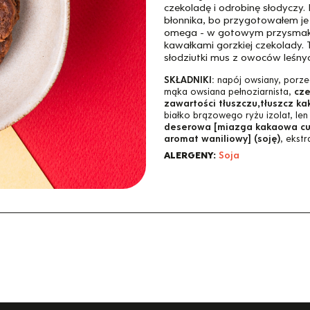
czekoladę i odrobinę słodyczy.
błonnika, bo przygotowałem je 
omega - w gotowym przysmaku c
kawałkami gorzkiej czekolady. 
słodziutki mus z owoców leśnyc
SKŁADNIKI:
napój owsiany, porze
mąka owsiana pełnoziarnista,
cze
zawartości tłuszczu,tłuszcz ka
białko brązowego ryżu izolat, le
deserowa [miazga kakaowa cuki
aromat waniliowy] (soję)
, ekstr
ALERGENY:
Soja