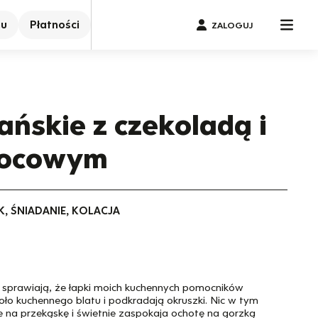
nu
Płatności
ZALOGUJ
ańskie z czekoladą i
ocowym
K, ŚNIADANIE, KOLACJA
 sprawiają, że łapki moich kuchennych pomocników
koło kuchennego blatu i podkradają okruszki. Nic w tym
e na przekąskę i świetnie zaspokaja ochotę na gorzką