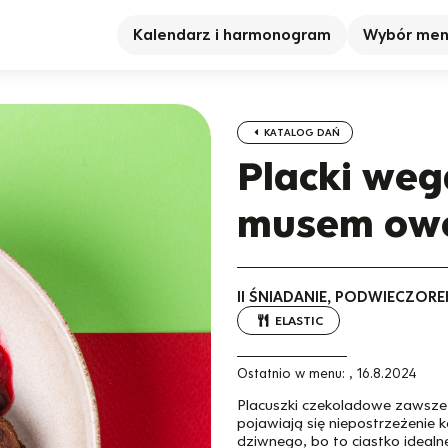
Kalendarz i harmonogram
Wybór me
KATALOG DAŃ
Placki weg
musem ow
II ŚNIADANIE, PODWIECZORE
ELASTIC
Ostatnio w menu:
,
16.8.2024
Placuszki czekoladowe zawsze
pojawiają się niepostrzeżenie 
dziwnego, bo to ciastko idealn