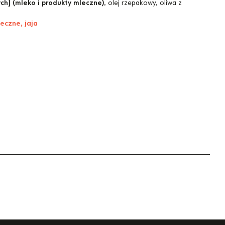
ych] (mleko i produkty mleczne)
, olej rzepakowy, oliwa z
eczne, jaja