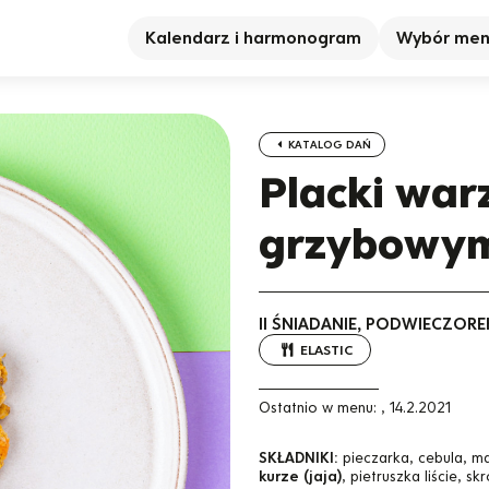
Kalendarz i harmonogram
Wybór me
KATALOG DAŃ
Placki wa
grzybowy
II ŚNIADANIE, PODWIECZORE
ELASTIC
Ostatnio w menu:
,
14.2.2021
SKŁADNIKI:
pieczarka, cebula, m
kurze (jaja)
, pietruszka liście, s