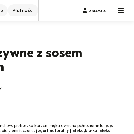
nu
Płatności
ZALOGUJ
rzywne z sosem
m
K
archew, pietruszka korzeń, mąka owsiana pełnoziarnista,
jaja
krobia ziemniaczana,
jogurt naturalny [mleko,białka mleka