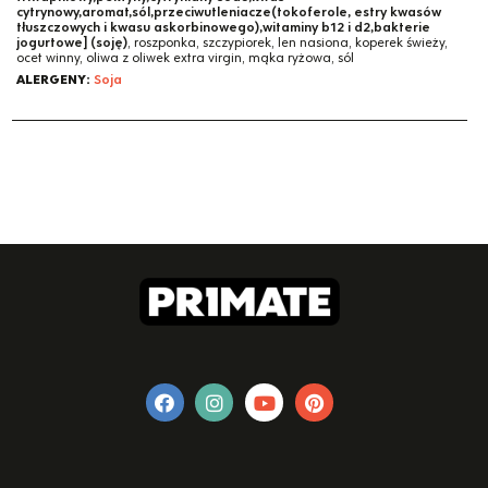
cytrynowy,aromat,sól,przeciwutleniacze(tokoferole, estry kwasów
tłuszczowych i kwasu askorbinowego),witaminy b12 i d2,bakterie
jogurtowe] (soję)
, roszponka, szczypiorek, len nasiona, koperek świeży,
ocet winny, oliwa z oliwek extra virgin, mąka ryżowa, sól
ALERGENY:
Soja