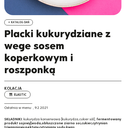
KATALOG DAŃ
Placki kukurydziane z
wege sosem
koperkowym i
roszponką
KOLACJA
ELASTIC
Ostatnio w menu:
,
9.2.2021
SKŁADNIKI:
kukurydza konserwowa [kukurydza,cukier sól],
fermentowany
produkt sojowy[woda,obłuszczone ziarno soi,cukier,cytrynian
triwapniowy,pektyny,cytryniany sodu,kwas