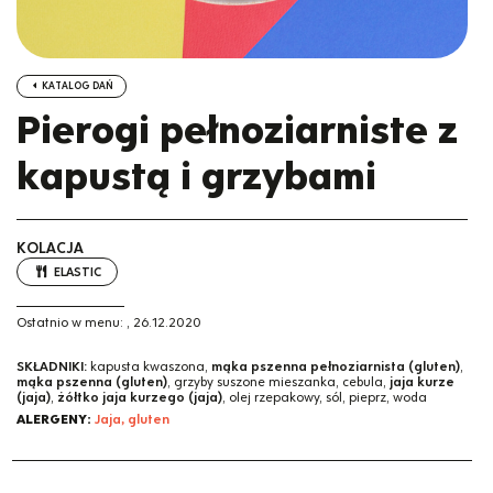
KATALOG DAŃ
Pierogi pełnoziarniste z
kapustą i grzybami
KOLACJA
ELASTIC
Ostatnio w menu:
,
26.12.2020
SKŁADNIKI:
kapusta kwaszona,
mąka pszenna pełnoziarnista (gluten)
,
mąka pszenna (gluten)
, grzyby suszone mieszanka, cebula,
jaja kurze
(jaja)
,
żółtko jaja kurzego (jaja)
, olej rzepakowy, sól, pieprz, woda
ALERGENY:
Jaja, gluten