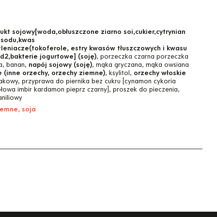
kt sojowy[woda,obłuszczone ziarno soi,cukier,cytrynian
y sodu,kwas
tleniacze(tokoferole, estry kwasów tłuszczowych i kwasu
d2,bakterie jogurtowe] (soję)
, porzeczka czarna porzeczka
a, banan,
napój sojowy (soję)
, mąka gryczana, mąka owsiana
(inne orzechy, orzechy ziemne)
, ksylitol,
orzechy włoskie
epakowy, przyprawa do piernika bez cukru [cynamon cykoria
łowa imbir kardamon pieprz czarny], proszek do pieczenia,
aniliowy
iemne, soja