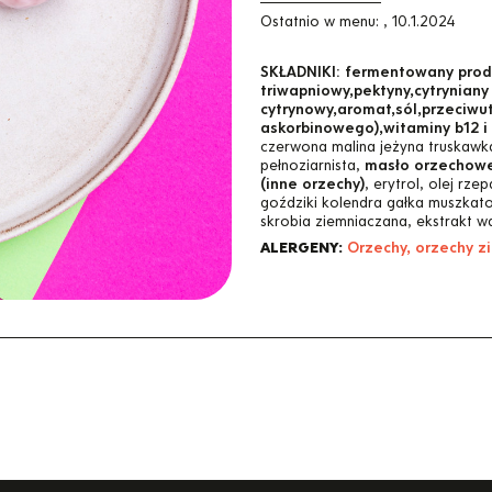
Ostatnio w menu:
,
10.1.2024
SKŁADNIKI:
fermentowany produ
triwapniowy,pektyny,cytrynian
cytrynowy,aromat,sól,przeciwu
askorbinowego),witaminy b12 i 
czerwona malina jeżyna truskawk
pełnoziarnista,
masło orzechowe 
(inne orzechy)
, erytrol, olej rz
goździki kolendra gałka muszkato
skrobia ziemniaczana, ekstrakt w
ALERGENY:
Orzechy, orzechy z