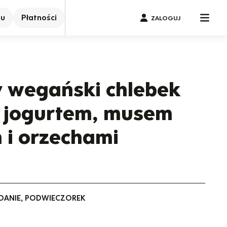
nu
Płatności
ZALOGUJ
 wegański chlebek
z jogurtem, musem
i orzechami
IADANIE, PODWIECZOREK