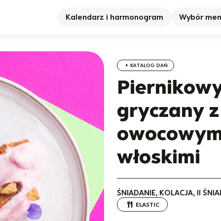
Kalendarz i harmonogram
Wybór me
KATALOG DAŃ
Piernikowy
gryczany 
owocowym 
włoskimi
ŚNIADANIE, KOLACJA, II ŚN
ELASTIC