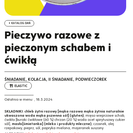
KATALOG DAŃ
Pieczywo razowe z
pieczonym schabem i
ćwikłą
ŚNIADANIE, KOLACJA, II ŚNIADANIE, PODWIECZOREK
ELASTIC
Ostatnio w menu:
,
18.3.2024
SKŁADNIKI:
chleb żytni razowy [mąka razowa mąka żytnia naturalnie
ukwaszona woda mąka pszenna sól] (gluten)
, mięso wieprzowe schab,
ćwikła [buraki ćwikłowe (60 %) chrzan (20 %) woda ocet spirytusowy cukier
sól],
masło[śmietanka] (mleko i produkty mleczne)
, czosnek, olej
rzepakowy, pieprz, sól, papryka mielona, majeranek suszony