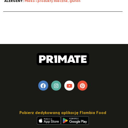
ALERGENY:
Mleko i produkty mleczne, gluten
Pobierz dedykowaną aplikację Flambia Food