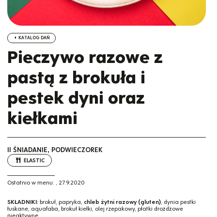
KATALOG DAŃ
Pieczywo razowe z
pastą z brokuła i
pestek dyni oraz
kiełkami
II ŚNIADANIE, PODWIECZOREK
ELASTIC
Ostatnio w menu:
,
27.9.2020
SKŁADNIKI:
brokuł, papryka,
chleb żytni razowy (gluten)
, dynia pestki
łuskane, aquafaba, brokuł kiełki, olej rzepakowy, płatki drożdżowe
nieaktywne