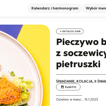
Kalendarz i harmonogram
Wybór me
KATALOG DAŃ
Pieczywo b
z soczewic
pietruszki
ŚNIADANIE, KOLACJA, II ŚN
ELASTIC
Ostatnio w menu:
,
15.1.2023