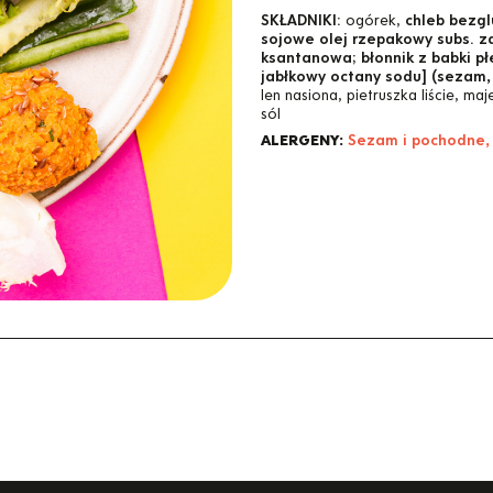
SKŁADNIKI:
ogórek,
chleb bezg
sojowe olej rzepakowy subs. 
ksantanowa; błonnik z babki p
jabłkowy octany sodu] (sezam, 
len nasiona, pietruszka liście, m
sól
ALERGENY:
Sezam i pochodne,