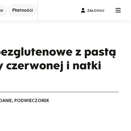
nu
Płatności
ZALOGUJ
ezglutenowe z pastą
y czerwonej i natki
IADANIE, PODWIECZOREK