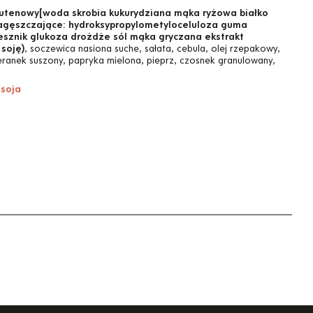
lutenowy[woda skrobia kukurydziana mąka ryżowa białko
zagęszczające: hydroksypropylometyloceluloza guma
łesznik glukoza drożdże sól mąka gryczana ekstrakt
soję)
, soczewica nasiona suche, sałata, cebula, olej rzepakowy,
ajeranek suszony, papryka mielona, pieprz, czosnek granulowany,
 soja