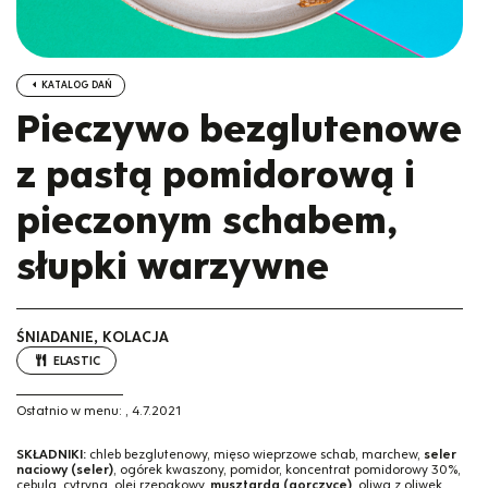
KATALOG DAŃ
Pieczywo bezglutenowe
z pastą pomidorową i
pieczonym schabem,
słupki warzywne
ŚNIADANIE, KOLACJA
ELASTIC
Ostatnio w menu:
,
4.7.2021
SKŁADNIKI:
chleb bezglutenowy, mięso wieprzowe schab, marchew,
seler
naciowy (seler)
, ogórek kwaszony, pomidor, koncentrat pomidorowy 30%,
cebula, cytryna, olej rzepakowy,
musztarda (gorczycę)
, oliwa z oliwek