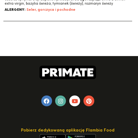
extra virgin, bazylia świeża, tymianek (świeży), rozmaryn świeży
ALERGENY:
Seler, gorczyca i pochodne
Pobierz dedykowaną aplikację Flambia Food