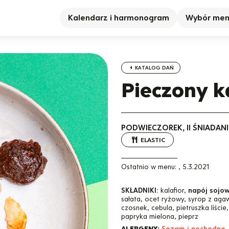
Kalendarz i harmonogram
Wybór me
KATALOG DAŃ
Pieczony k
PODWIECZOREK, II ŚNIADANI
ELASTIC
Ostatnio w menu:
,
5.3.2021
SKŁADNIKI:
kalafior,
napój sojow
sałata, ocet ryżowy, syrop z aga
czosnek, cebula, pietruszka liśc
papryka mielona, pieprz
ALERGENY:
Sezam i pochodne,