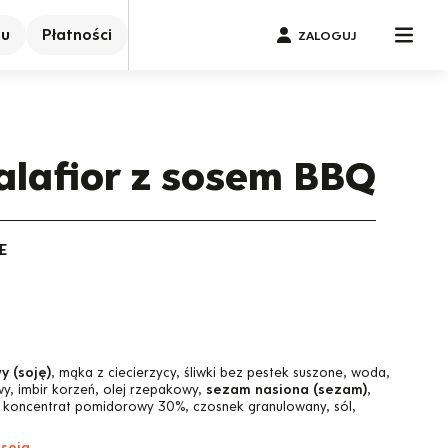
nu
Płatności
ZALOGUJ
alafior z sosem BBQ
E
y (soję)
, mąka z ciecierzycy, śliwki bez pestek suszone, woda,
wy, imbir korzeń, olej rzepakowy,
sezam nasiona (sezam)
,
ie, koncentrat pomidorowy 30%, czosnek granulowany, sól,
 soja