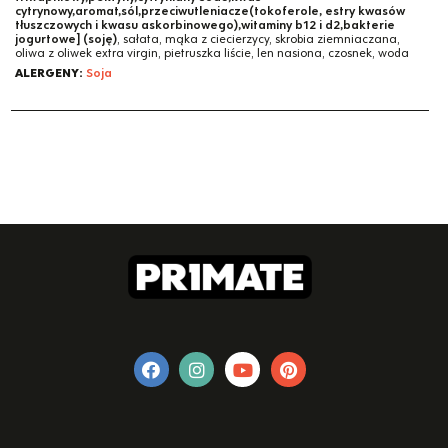
cytrynowy,aromat,sól,przeciwutleniacze(tokoferole, estry kwasów
tłuszczowych i kwasu askorbinowego),witaminy b12 i d2,bakterie
jogurtowe] (soję)
, sałata, mąka z ciecierzycy, skrobia ziemniaczana,
oliwa z oliwek extra virgin, pietruszka liście, len nasiona, czosnek, woda
ALERGENY:
Soja