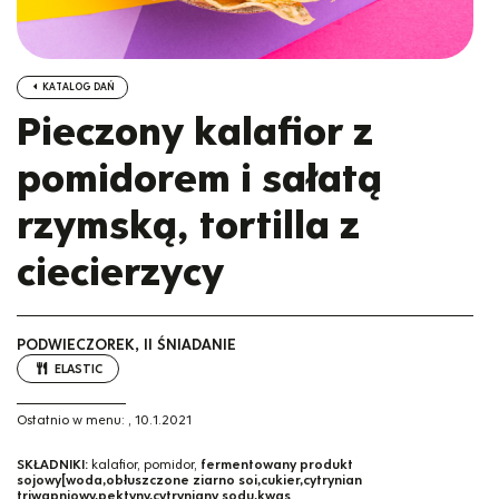
KATALOG DAŃ
Pieczony kalafior z
pomidorem i sałatą
rzymską, tortilla z
ciecierzycy
PODWIECZOREK, II ŚNIADANIE
ELASTIC
Ostatnio w menu:
,
10.1.2021
SKŁADNIKI:
kalafior, pomidor,
fermentowany produkt
sojowy[woda,obłuszczone ziarno soi,cukier,cytrynian
triwapniowy,pektyny,cytryniany sodu,kwas