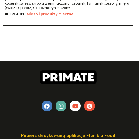
koperek świeży, skrobia ziemniaczana, czosnek, tymianek suszony, mięta
(świeża), pieprz, sól, rozmaryn suszony
ALERGENY:
Mleko i produkty mleczne
Pobierz dedykowaną aplikację Flambia Food