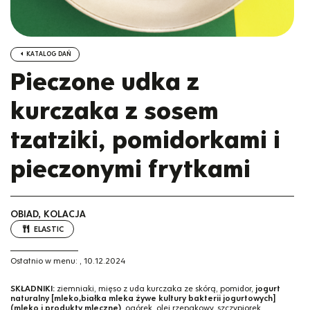
KATALOG DAŃ
Pieczone udka z
kurczaka z sosem
tzatziki, pomidorkami i
pieczonymi frytkami
OBIAD, KOLACJA
ELASTIC
Ostatnio w menu:
,
10.12.2024
SKŁADNIKI:
ziemniaki, mięso z uda kurczaka ze skórą, pomidor,
jogurt
naturalny [mleko,białka mleka żywe kultury bakterii jogurtowych]
(mleko i produkty mleczne)
, ogórek, olej rzepakowy, szczypiorek,