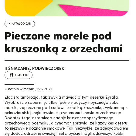
KATALOG DAŃ
Pieczone morele pod
kruszonką z orzechami
II ŚNIADANIE, PODWIECZOREK
ELASTIC
Ostatnio w menu:
,
19.3.2021
Złocista ambrozja, tak zwykła mawiać o tym deserku Żyrafa.
Wyobraźcie sobie mięciutkie, pełne słodyczy i pysznego soku
morele, zapieczone pod cudownie słodką kruszonką, wykonaną z
pełnoziarnistej mąki owsianej, cynamonu i masła orzechowego.
Dodatek tego ostatniego nadaje kruszonce specyficznego
orzechowego posmaku, a cynamon sprawia, że każdy kęs deseru
to niezwykłe doznanie smakowe. Tak niezwykłe, że zdecydowałem
się dodać odrobinę świeżej mięty, byście mogli odświeżyć kubki