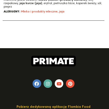
rzepakowy,
jaja kurze (jaja)
, erytrol, pietruszka liście, koperek świeży, sól,
pieprz
ALERGENY:
Mleko i produkty mleczne, jaja
Pobierz dedykowaną aplikację Flambia Food