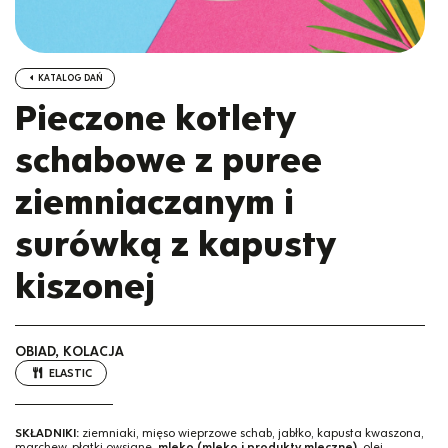
KATALOG DAŃ
Pieczone kotlety
schabowe z puree
ziemniaczanym i
surówką z kapusty
kiszonej
OBIAD, KOLACJA
ELASTIC
SKŁADNIKI:
ziemniaki, mięso wieprzowe schab, jabłko, kapusta kwaszona,
marchew, płatki owsiane,
mleko (mleko i produkty mleczne)
, olej