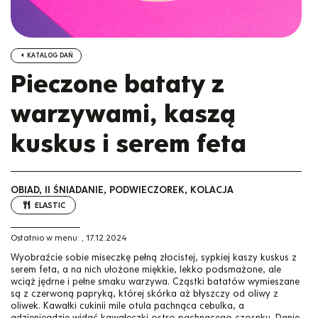
KATALOG DAŃ
Pieczone bataty z
warzywami, kaszą
kuskus i serem feta
OBIAD, II ŚNIADANIE, PODWIECZOREK, KOLACJA
ELASTIC
Ostatnio w menu:
,
17.12.2024
Wyobraźcie sobie miseczkę pełną złocistej, sypkiej kaszy kuskus z
serem feta, a na nich ułożone miękkie, lekko podsmażone, ale
wciąż jędrne i pełne smaku warzywa. Cząstki batatów wymieszane
są z czerwoną papryką, której skórka aż błyszczy od oliwy z
oliwek. Kawałki cukinii mile otula pachnąca cebulka, a
gdzieniegdzie widać kawałeczki ostro pachnącego czosnku. Danie