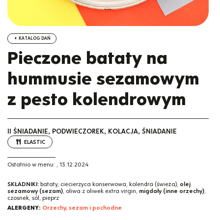
KATALOG DAŃ
Pieczone bataty na
hummusie sezamowym
z pesto kolendrowym
II ŚNIADANIE, PODWIECZOREK, KOLACJA, ŚNIADANIE
ELASTIC
Ostatnio w menu:
,
13.12.2024
SKŁADNIKI:
bataty, ciecierzyca konserwowa, kolendra (świeża),
olej
sezamowy (sezam)
, oliwa z oliwek extra virgin,
migdały (inne orzechy)
,
czosnek, sól, pieprz
ALERGENY:
Orzechy, sezam i pochodne