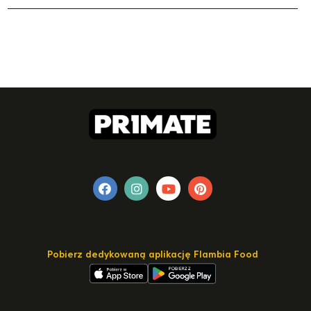
Pobierz dedykowaną aplikację Flambia Food