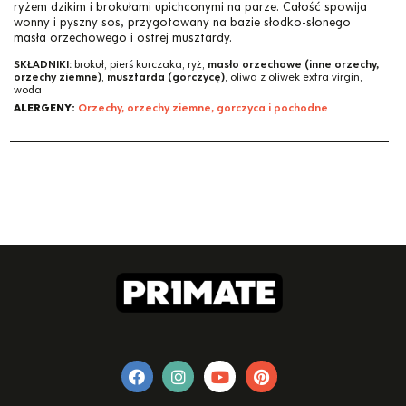
ryżem dzikim i brokułami upichconymi na parze. Całość spowija
wonny i pyszny sos, przygotowany na bazie słodko-słonego
masła orzechowego i ostrej musztardy.
SKŁADNIKI:
brokuł, pierś kurczaka, ryż,
masło orzechowe (inne orzechy,
orzechy ziemne)
,
musztarda (gorczycę)
, oliwa z oliwek extra virgin,
woda
ALERGENY:
Orzechy, orzechy ziemne, gorczyca i pochodne