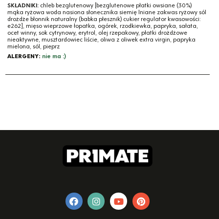
SKŁADNIKI:
chleb bezglutenowy [bezglutenowe płatki owsiane (30%)
mąka ryżowa woda nasiona słonecznika siemię lniane zakwas ryżowy sól
drożdże błonnik naturalny (babka płesznik) cukier regulator kwasowości:
e262], mięso wieprzowe łopatka, ogórek, rzodkiewka, papryka, sałata,
ocet winny, sok cytrynowy, erytrol, olej rzepakowy, płatki drożdżowe
nieaktywne, musztardowiec liście, oliwa z oliwek extra virgin, papryka
mielona, sól, pieprz
ALERGENY:
nie ma :)