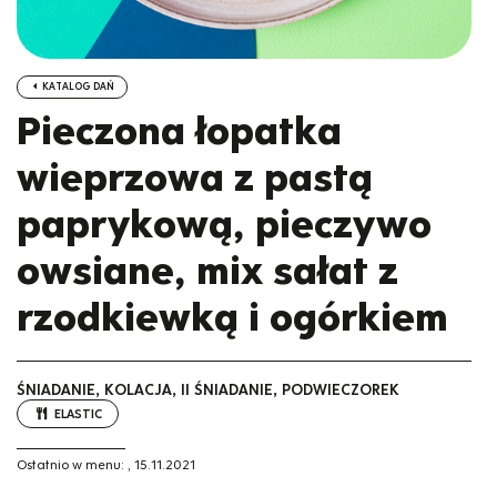
KATALOG DAŃ
Pieczona łopatka
wieprzowa z pastą
paprykową, pieczywo
owsiane, mix sałat z
rzodkiewką i ogórkiem
ŚNIADANIE, KOLACJA, II ŚNIADANIE, PODWIECZOREK
ELASTIC
Ostatnio w menu:
,
15.11.2021