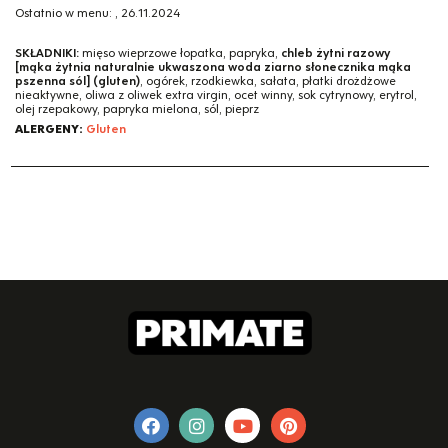
Ostatnio w menu:
,
26.11.2024
SKŁADNIKI:
mięso wieprzowe łopatka, papryka,
chleb żytni razowy
[mąka żytnia naturalnie ukwaszona woda ziarno słonecznika mąka
pszenna sól] (gluten)
, ogórek, rzodkiewka, sałata, płatki drożdżowe
nieaktywne, oliwa z oliwek extra virgin, ocet winny, sok cytrynowy, erytrol,
olej rzepakowy, papryka mielona, sól, pieprz
ALERGENY:
Gluten