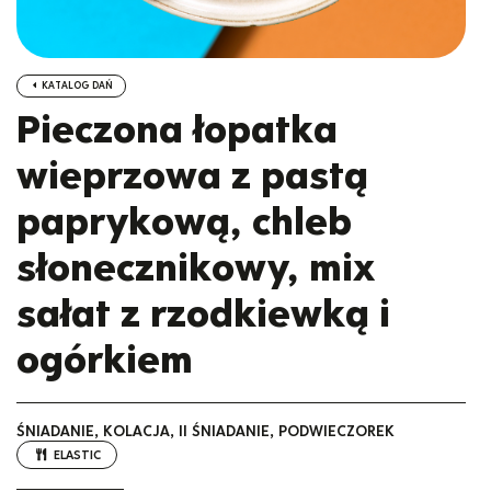
KATALOG DAŃ
Pieczona łopatka
wieprzowa z pastą
paprykową, chleb
słonecznikowy, mix
sałat z rzodkiewką i
ogórkiem
ŚNIADANIE, KOLACJA, II ŚNIADANIE, PODWIECZOREK
ELASTIC