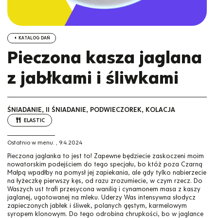
KATALOG DAŃ
Pieczona kasza jaglana
z jabłkami i śliwkami
ŚNIADANIE, II ŚNIADANIE, PODWIECZOREK, KOLACJA
ELASTIC
Ostatnio w menu:
,
9.4.2024
Pieczona jaglanka to jest to! Zapewne będziecie zaskoczeni moim
nowatorskim podejściem do tego specjału, bo któż poza Czarną
Małpą wpadłby na pomysł jej zapiekania, ale gdy tylko nabierzecie
na łyżeczkę pierwszy kęs, od razu zrozumiecie, w czym rzecz. Do
Waszych ust trafi przesycona wanilią i cynamonem masa z kaszy
jaglanej, ugotowanej na mleku. Uderzy Was intensywna słodycz
zapieczonych jabłek i śliwek, polanych gęstym, karmelowym
syropem klonowym. Do tego odrobina chrupkości, bo w jaglance