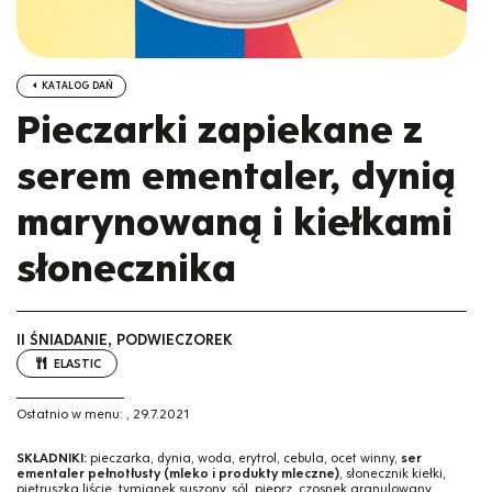
KATALOG DAŃ
Pieczarki zapiekane z
serem ementaler, dynią
marynowaną i kiełkami
słonecznika
II ŚNIADANIE, PODWIECZOREK
ELASTIC
Ostatnio w menu:
,
29.7.2021
SKŁADNIKI:
pieczarka, dynia, woda, erytrol, cebula, ocet winny,
ser
ementaler pełnotłusty (mleko i produkty mleczne)
, słonecznik kiełki,
pietruszka liście, tymianek suszony, sól, pieprz, czosnek granulowany