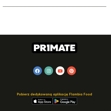
Pobierz dedykowaną aplikację Flambia Food