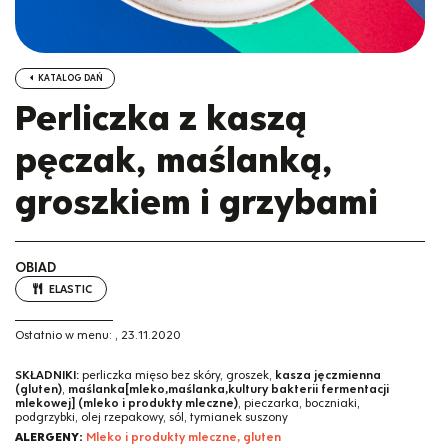
KATALOG DAŃ
Perliczka z kaszą
pęczak, maślanką,
groszkiem i grzybami
OBIAD
ELASTIC
Ostatnio w menu:
,
23.11.2020
SKŁADNIKI:
perliczka mięso bez skóry, groszek,
kasza jęczmienna
(gluten)
,
maślanka[mleko,maślanka,kultury bakterii fermentacji
mlekowej] (mleko i produkty mleczne)
, pieczarka, boczniaki,
podgrzybki, olej rzepakowy, sól, tymianek suszony
ALERGENY:
Mleko i produkty mleczne, gluten