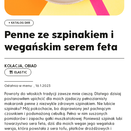
KATALOG DAŃ
Penne ze szpinakiem i
wegańskim serem feta
KOLACJA, OBIAD
ELASTIC
Ostatnio w menu:
,
16.1.2023
Powroty do włoskich tradycji zawsze mnie cieszą. Dlatego dzisiaj
postanowiłem upichcić dla moich zjadaczy pełnoziarnisty
makaronik penne z niezwykle zdrowym szpinakiem. Nie lubicie
szpinaku? Mój pokochacie, bo doprawiony jest pachnącym
czosnkiem i podsmażoną cebulką. Pełno w nim suszonych
pomidorów i zapachu gałki muszkatołowej. Ponieważ szpinak lubi
towarzystwo sera feta, dziś dla moich wegan jego wegańska
wersja, która powstała z sera tofu, płatków drożdżowych i