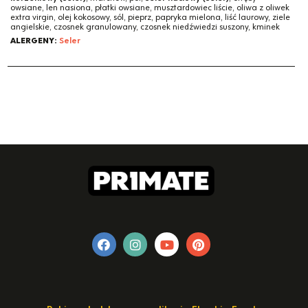
owsiane, len nasiona, płatki owsiane, musztardowiec liście, oliwa z oliwek
extra virgin, olej kokosowy, sól, pieprz, papryka mielona, liść laurowy, ziele
angielskie, czosnek granulowany, czosnek niedźwiedzi suszony, kminek
ALERGENY:
Seler