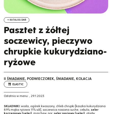
KATALOG DAŃ
Pasztet z żółtej
soczewicy, pieczywo
chrupkie kukurydziano-
ryżowe
II ŚNIADANIE, PODWIECZOREK, ŚNIADANIE, KOLACJA
ELASTIC
Ostatnio w menu:
,
29.1.2023
SKŁADNIKI:
woda, ogórek kwaszony, chleb chrupki [kaszka kukurydziana
89% mąka ryżowa 11% sól], soczewica nasiona suche, cebula,
seler
korzeniowy (seler)
, marchew, por,
seler naciowy (seler)
, otręby