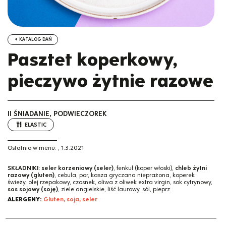
KATALOG DAŃ
Pasztet koperkowy,
pieczywo żytnie razowe
II ŚNIADANIE, PODWIECZOREK
ELASTIC
Ostatnio w menu:
,
1.3.2021
SKŁADNIKI:
seler korzeniowy (seler)
, fenkuł (koper włoski),
chleb żytni
razowy (gluten)
, cebula, por, kasza gryczana nieprażona, koperek
świeży, olej rzepakowy, czosnek, oliwa z oliwek extra virgin, sok cytrynowy,
sos sojowy (soję)
, ziele angielskie, liść laurowy, sól, pieprz
ALERGENY:
Gluten, soja, seler