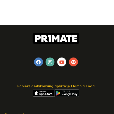
Pobierz dedykowaną aplikację Flambia Food