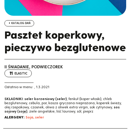
KATALOG DAŃ
Pasztet koperkowy,
pieczywo bezglutenowe
II ŚNIADANIE, PODWIECZOREK
ELASTIC
Ostatnio w menu:
,
1.3.2021
SKŁADNIKI:
seler korzeniowy (seler)
, fenkuł (koper włoski), chleb
bezglutenowy, cebula, por, kasza gryczana nieprażona, koperek świeży,
olej rzepakowy, czosnek, oliwa z oliwek extra virgin, sok cytrynowy,
sos
sojowy (soję)
, ziele angielskie, liść laurowy, sól, pieprz
ALERGENY:
Soja, seler