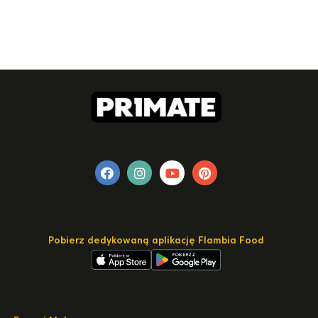
Pobierz dedykowaną aplikację Flambia Food