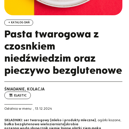
KATALOG DAŃ
Pasta twarogowa z
czosnkiem
niedźwiedzim oraz
pieczywo bezglutenowe
ŚNIADANIE, KOLACJA
ELASTIC
Ostatnio w menu:
,
13.12.2024
SKŁADNIKI:
ser twarogowy (mleko i produkty mleczne)
, ogórki kiszone,
bułka bezglutenowa wieloziarnista[skrobia
pszenna,woda,słonecznik,siemię lniane,płatki ziem,mąka