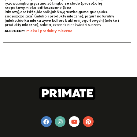
ryżowa,mąka gryczana,sól,mąka ze słodu (proso),olej
rzepakowy,mleko odtłuszczone (bez
laktozy),drożdże,błonnik,jabłko,gruszka,guma guar,subs.
zagęszczająca] (mleko i produkty mleczne)
,
jogurt naturalny
[mleko,białka mleka żywe kultury bakterii jogurtowych] (mleko i
produkty mleczne)
, sałata, czosnek niedźwiedzi suszony
ALERGENY:
Mleko i produkty mleczne