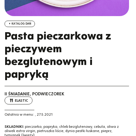
KATALOG DAŃ
Pasta pieczarkowa z
pieczywem
bezglutenowym i
papryką
II ŚNIADANIE, PODWIECZOREK
ELASTIC
Ostatnio w menu:
,
27.5.2021
SKŁADNIKI:
pieczarka, papryka, chleb bezglutenowy, cebula, oliwa z
oliwek extra virgin, pietruszka liście, dynia pestki łuskane, pieprz,
tymianek (świeży)