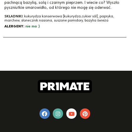
pachnącą bazylią, solą i czarnym pieprzem. I wiecie co? Wyszło
pyszniutkie smarowidło, od którego nie mogę się oderwać.
SKŁADNIKI:
kukurydza konserwowa [kukurydza,cukier sól], papryka,
marchew, słonecznik nasiona, suszone pomidory, bazylia świeża
ALERGENY:
nie ma :)