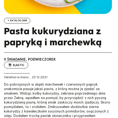
KATALOG DAŃ
Pasta kukurydziana z
papryką i marchewką
II ŚNIADANIE, PODWIECZOREK
ELASTIC
Ostatnio w menu:
,
23.12.2021
Do pokrojonych w słupki marchewek i czerwonych papryk
znakomicie pasuje jakaś pasta, z którą można je zjadać ze
smakiem. Widząc kolby kukurydzy, zebrane poprzedniego dnia
przez Zebrę, wpadłem na pomysł, by przyrządzić z nich pyszną
kukurydzianą pastę, której smak zaskoczy moich zjadaczy. Skoro
pomyślałem, to i zrobiłem. Zmiksowałem słodziutkie ziarna
kukurydzy z kawałeczkami suszonych pomidorów, osączonych z
oleju. Dodałem trochę pestek słonecznika i przyprawiłem