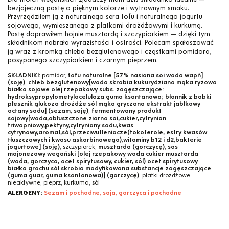
bezjajeczną pastę o pięknym kolorze i wytrawnym smaku.
Przyrządziłem ją z naturalnego sera tofu i naturalnego jogurtu
sojowego, wymieszanego z płatkami drożdżowymi i kurkumą.
Pastę doprawiłem hojnie musztardą i szczypiorkiem — dzięki tym
składnikom nabrała wyrazistości i ostrości. Polecam spałaszować
ją wraz z kromką chleba bezglutenowego i cząstkami pomidora,
posypanego szczypiorkiem i czarnym pieprzem.
SKŁADNIKI:
pomidor,
tofu naturalne [57% nasiona soi woda wapń]
(soję)
,
chleb bezglutenowy[woda skrobia kukurydziana mąka ryżowa
białko sojowe olej rzepakowy subs. zagęszczające:
hydroksypropylometyloceluloza guma ksantanowa; błonnik z babki
płesznik glukoza drożdże sól mąka gryczana ekstrakt jabłkowy
octany sodu] (sezam, soję)
,
fermentowany produkt
sojowy[woda,obłuszczone ziarno soi,cukier,cytrynian
triwapniowy,pektyny,cytryniany sodu,kwas
cytrynowy,aromat,sól,przeciwutleniacze(tokoferole, estry kwasów
tłuszczowych i kwasu askorbinowego),witaminy b12 i d2,bakterie
jogurtowe] (soję)
, szczypiorek,
musztarda (gorczycę)
,
sos
majonezowy wegański [olej rzepakowy woda cukier musztarda
(woda, gorczyca, ocet spirytusowy, cukier, sól) ocet spirytusowy
białka grochu sól skrobia modyfikowana substancje zagęszczające
(guma guar, guma ksantanowa)] (gorczycę)
, płatki drożdżowe
nieaktywne, pieprz, kurkuma, sól
ALERGENY:
Sezam i pochodne, soja, gorczyca i pochodne