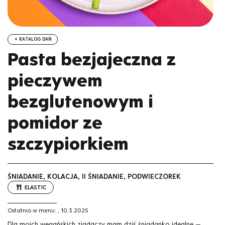
KATALOG DAŃ
Pasta bezjajeczna z
pieczywem
bezglutenowym i
pomidor ze
szczypiorkiem
ŚNIADANIE, KOLACJA, II ŚNIADANIE, PODWIECZOREK
ELASTIC
Ostatnio w menu:
,
10.3.2025
Dla moich wegańskich zjadaczy mam dziś śniadanko idealne —