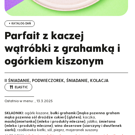
KATALOG DAŃ
Parfait z kaczej
wątróbki z grahamką i
ogórkiem kiszonym
II ŚNIADANIE, PODWIECZOREK, ŚNIADANIE, KOLACJA
ELASTIC
Ostatnio w menu:
,
13.3.2025
SKŁADNIKI:
ogórki kiszone,
bułki grahamki [mąka pszenna graham
mąka pszenna sól drożdże cukier] (gluten)
, kaczka,
masło[śmietanka] (mleko i produkty mleczne)
, jabłko,
śmietana
(mleko i produkty mleczne)
,
wino deserowe (siarczyny i dwutlenek
siarki)
, rzodkiewka kiełki, sól, pieprz, majeranek suszony