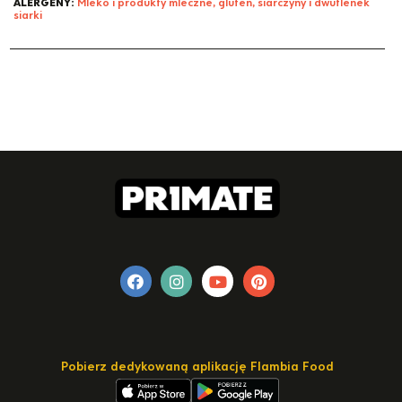
ALERGENY:
Mleko i produkty mleczne, gluten, siarczyny i dwutlenek
siarki
Pobierz dedykowaną aplikację Flambia Food