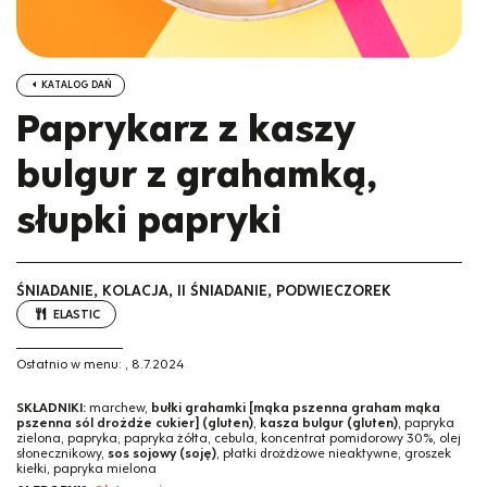
KATALOG DAŃ
Paprykarz z kaszy
bulgur z grahamką,
słupki papryki
ŚNIADANIE, KOLACJA, II ŚNIADANIE, PODWIECZOREK
ELASTIC
Ostatnio w menu:
,
8.7.2024
SKŁADNIKI:
marchew,
bułki grahamki [mąka pszenna graham mąka
pszenna sól drożdże cukier] (gluten)
,
kasza bulgur (gluten)
, papryka
zielona, papryka, papryka żółta, cebula, koncentrat pomidorowy 30%, olej
słonecznikowy,
sos sojowy (soję)
, płatki drożdżowe nieaktywne, groszek
kiełki, papryka mielona