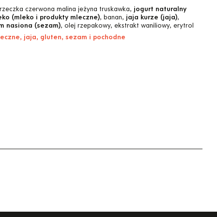
rzeczka czerwona malina jeżyna truskawka,
jogurt naturalny
eko (mleko i produkty mleczne)
, banan,
jaja kurze (jaja)
,
m nasiona (sezam)
, olej rzepakowy, ekstrakt waniliowy, erytrol
leczne, jaja, gluten, sezam i pochodne