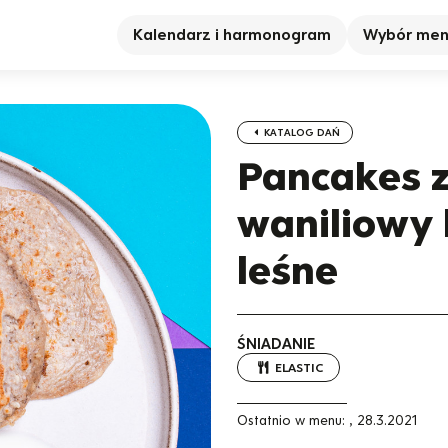
Kalendarz i harmonogram
Wybór me
KATALOG DAŃ
Pancakes z
waniliowy 
leśne
ŚNIADANIE
ELASTIC
Ostatnio w menu:
,
28.3.2021