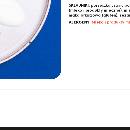
SKŁADNIKI:
porzeczka czarna po
(mleko i produkty mleczne)
,
ml
mąka orkiszowa (gluten)
,
seza
ALERGENY:
Mleko i produkty m