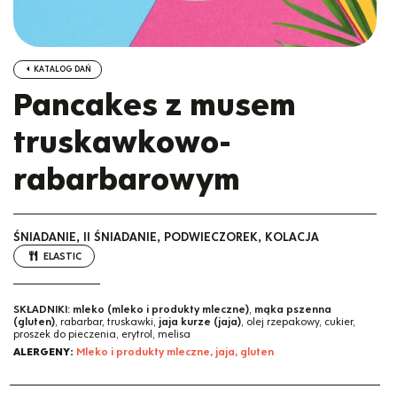
KATALOG DAŃ
Pancakes z musem
truskawkowo-
rabarbarowym
ŚNIADANIE, II ŚNIADANIE, PODWIECZOREK, KOLACJA
ELASTIC
SKŁADNIKI:
mleko (mleko i produkty mleczne)
,
mąka pszenna
(gluten)
, rabarbar, truskawki,
jaja kurze (jaja)
, olej rzepakowy, cukier,
proszek do pieczenia, erytrol, melisa
ALERGENY:
Mleko i produkty mleczne, jaja, gluten