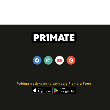
Pobierz dedykowaną aplikację Flambia Food