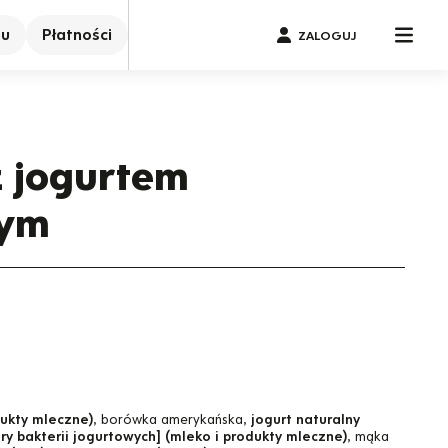
nu
Płatności
ZALOGUJ
 jogurtem
ym
dukty mleczne)
, borówka amerykańska,
jogurt naturalny
ry bakterii jogurtowych] (mleko i produkty mleczne)
, mąka