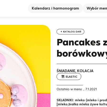
Kalendarz i harmonogram
Wybór me
KATALOG DAŃ
Pancakes z
borówkow
ŚNIADANIE, KOLACJA
ELASTIC
Ostatnio w menu:
,
7.1.2021
SKŁADNIKI:
mleko (mleko i pro
[mleko,białka mleka żywe kultu