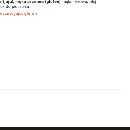
e (jaja)
,
mąka pszenna (gluten)
, mąka ryżowa, olej
szek do pieczenia
eczne, jaja, gluten