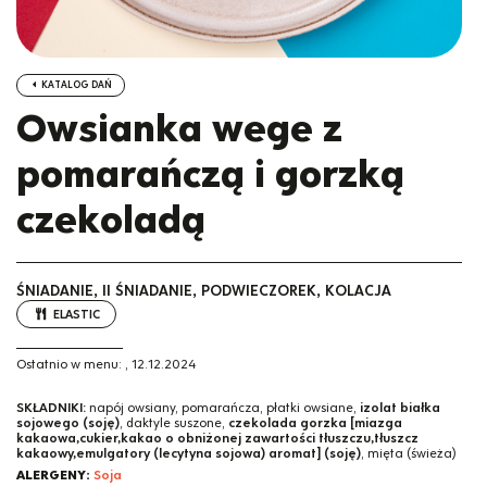
KATALOG DAŃ
Owsianka wege z
pomarańczą i gorzką
czekoladą
ŚNIADANIE, II ŚNIADANIE, PODWIECZOREK, KOLACJA
ELASTIC
Ostatnio w menu:
,
12.12.2024
SKŁADNIKI:
napój owsiany, pomarańcza, płatki owsiane,
izolat białka
sojowego (soję)
, daktyle suszone,
czekolada gorzka [miazga
kakaowa,cukier,kakao o obniżonej zawartości tłuszczu,tłuszcz
kakaowy,emulgatory (lecytyna sojowa) aromat] (soję)
, mięta (świeża)
ALERGENY:
Soja