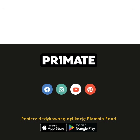
Pobierz dedykowaną aplikację Flambia Food