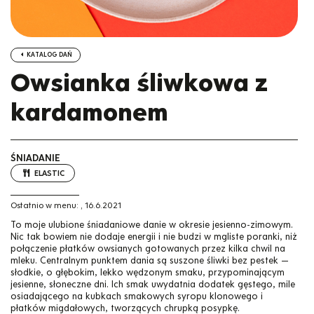
KATALOG DAŃ
Owsianka śliwkowa z
kardamonem
ŚNIADANIE
ELASTIC
Ostatnio w menu:
,
16.6.2021
To moje ulubione śniadaniowe danie w okresie jesienno-zimowym.
Nic tak bowiem nie dodaje energii i nie budzi w mgliste poranki, niż
połączenie płatków owsianych gotowanych przez kilka chwil na
mleku. Centralnym punktem dania są suszone śliwki bez pestek —
słodkie, o głębokim, lekko wędzonym smaku, przypominającym
jesienne, słoneczne dni. Ich smak uwydatnia dodatek gęstego, mile
osiadającego na kubkach smakowych syropu klonowego i
płatków migdałowych, tworzących chrupką posypkę.