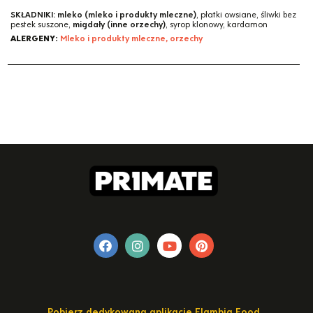
SKŁADNIKI:
mleko (mleko i produkty mleczne)
, płatki owsiane, śliwki bez
pestek suszone,
migdały (inne orzechy)
, syrop klonowy, kardamon
ALERGENY:
Mleko i produkty mleczne, orzechy
Pobierz dedykowaną aplikację Flambia Food