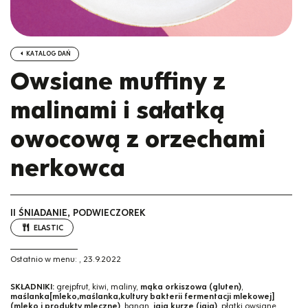
KATALOG DAŃ
Owsiane muffiny z
malinami i sałatką
owocową z orzechami
nerkowca
II ŚNIADANIE, PODWIECZOREK
ELASTIC
Ostatnio w menu:
,
23.9.2022
SKŁADNIKI:
grejpfrut, kiwi, maliny,
mąka orkiszowa (gluten)
,
maślanka[mleko,maślanka,kultury bakterii fermentacji mlekowej]
(mleko i produkty mleczne)
, banan,
jaja kurze (jaja)
, płatki owsiane,