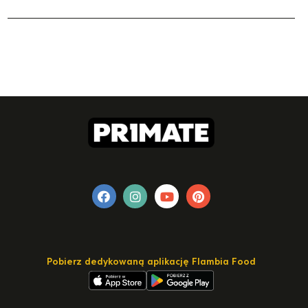
Pobierz dedykowaną aplikację Flambia Food