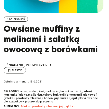
KATALOG DAŃ
Owsiane muffiny z
malinami i sałatką
owocową z borówkami
II ŚNIADANIE, PODWIECZOREK
ELASTIC
Ostatnio w menu:
,
18.6.2021
SKŁADNIKI:
arbuz, melon, kiwi, maliny,
mąka orkiszowa (gluten)
,
maślanka[mleko,maślanka,kultury bakterii fermentacji mlekowej]
(mleko i produkty mleczne)
, banan,
jaja kurze (jaja)
, płatki owsiane,
olej rzepakowy, proszek do pieczenia
ALERGENY:
Mleko i produkty mleczne, jaja, gluten