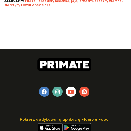
ALERGENY:
Mleko i produkty mleczne, jaja, orzechy, orzechy ziemne,
siarczyny i dwutlenek siarki
Pobierz dedykowaną aplikację Flambia Food