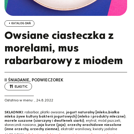
KATALOG DAŃ
Owsiane ciasteczka z
morelami, mus
rabarbarowy z miodem
II ŚNIADANIE, PODWIECZOREK
ELASTIC
Ostatnio w menu:
,
24.8.2022
SKŁADNIKI:
rabarbar, płatki owsiane,
jogurt naturalny [mleko,białka
mleka żywe kultury bakterii jogurtowych] (mleko i produkty mleczne)
,
morele suszone (siarczyny i dwutlenek siarki)
, erytrol, miód pszczeli,
słonecznik nasiona,
jaja kurze (jaja)
,
orzechy arachidowe niesolone
(inne orzechy, orzechy ziemne)
, ekstrakt waniliowy, kwiaty jadalne